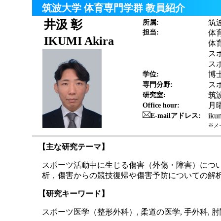
筑波大学 体育専門学群 教員紹介
井汲 彰
筑
所属:
担当:
体
IKUMI Akira
体
ス
ス
博
学位:
ス
専門分野:
筑
研究室:
月曜
Office hour:
iku
E-mailアドレス:
※メ
【主な研究テーマ】
スポーツ活動中に生じる傷害（外傷・障害）につ
析，傷害からの競技復帰や傷害予防についての解
【研究キーワード】
スポーツ医学（整形外科）, 柔道の医学, 手外科, 