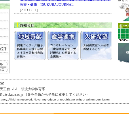
医療・健康 - TSUKUBA JOURNAL
[2023.12.11]
尹先生が筆頭で執筆した「Evaluation of Cognitive and Physical
Function Among Older Adults by Their Physical Activity: A Cross-
Sectional Kasama Study」がJournal of Alzheimer’s Diseaseに掲
載されることが決まりました。[2023.10.19]
2019年度かさま長寿健診に参加した皆様へ、既存データを
用いた研究につて情報公開をおこなっています。
詳細は「
かさまスタディの研究対象者に対する説明
」より
ご覧ください。[2023.08.25]
本研究室OBの角田が、第37回若手研究者のための健康科学
研究助成成果報告書で優秀賞を受賞しました。[2023.07.27]
尹先生が筆頭で執筆した「Effects of Desert Olive Tree Pearls
Containing High Hydroxytyrosol Concentrations on the Cognitive
究室
Functions of Middle-Aged and Older Adults」がnutrientsに掲載
ば市天王台1-1-1 筑波大学体育系
さることが決まりました。[2023.07.23]
o.gp＠u.tsukuba.ac.jp （＠を全角から半角に変更してください）
客員研究員のソルが筆頭で執筆した「Energy metabolism and
tory. All rights reserved. Never reproduce or republicate without written permission.
thermoregulation during sleep in older female subjects」が
Scientific Reportsに掲載されることが決まりました。
[2023.06.29]
本研究室OGの寺岡かおりが、第３０回日本老年医学会優秀
論文賞を受賞しました。[2023.06.19]