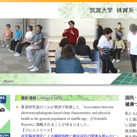
国民
健康
客員研究員のソルが筆頭で執筆した「
Association between
electroencephalogram-based sleep characteristics and physical
私たち
health in the general population of middle age
」が
Scientific
りと適
Reports
に掲載されることが決まりました。
に貢献
【プレスリリース】
践活動
在宅脳波測定による睡眠指標と健診項目の関連を明らかに |
報を発